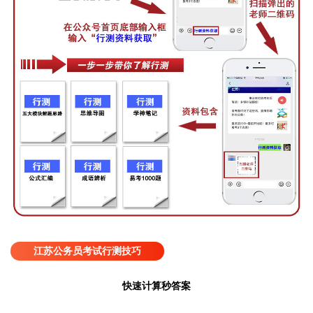
江苏公务员考试行测技巧
快速计算秒答案