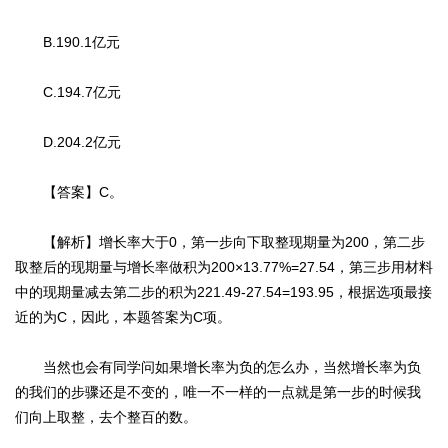
B.190.1亿元
C.194.7亿元
D.204.2亿元
【答案】C。
【解析】增长率大于0，第一步向下取整现期量为200，第二步
取整后的现期量与增长率做积为200×13.77%=27.54，第三步用材料
中的现期量减去第二步的积为221.49-27.54=193.95，根据选项最接
近的为C，因此，本题答案为C项。
当然也会有同学问如果增长率为负的怎么办，当然增长率为负
的我们的步骤还是不变的，唯一不一样的一点就是第一步的时候我
们向上取整，去个整百的数。