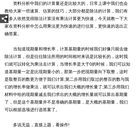
资料分析中我们的计算量还是比较大的，日常上课中我们也会
教给大家一些速算、估算的技巧，大部分都是除法的计算，我们有
很多人依然觉得除法计算没有乘法计算更为快速，今天就教一下大
家在资料分析中怎么用乘法更为快速的进行估算，更快速的选出正
确答案。
当知道现期量和增长率，计算基期量的时候我们好像只能去做
除法计算，但是往往除法所用的时间相对来说是比较长的，这时我
们就可以转化为乘法去计算，当增长率是大于0的时候，我们可以知
道基期量一定是比现期量小的，那第一步把现期量向下取整，这时
是取整百的数更方便于我们计算;第二步用我们取过的整百的数与我
们的增长率做乘法，就可以求出我们大概的增长量了;第三步用我们
材料中给的现期量减去我们求出的大概的增长量就可以算出基期量
了，但是这个基期量并不是准确的基期量，是大概的基期量，我们
可以根据选项进行选答案了。
多说无益，直接上题，看操作!