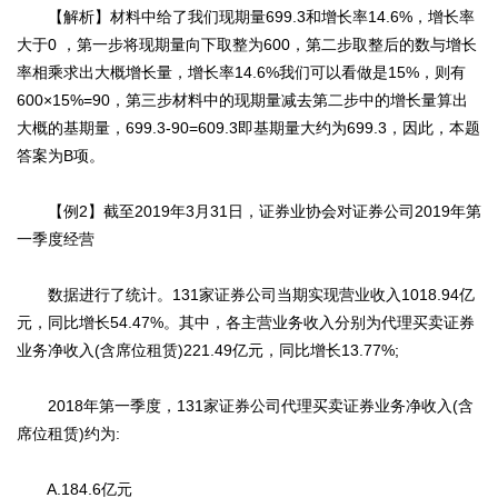
【解析】材料中给了我们现期量699.3和增长率14.6%，增长率
大于0 ，第一步将现期量向下取整为600，第二步取整后的数与增长
率相乘求出大概增长量，增长率14.6%我们可以看做是15%，则有
600×15%=90，第三步材料中的现期量减去第二步中的增长量算出
大概的基期量，699.3-90=609.3即基期量大约为699.3，因此，本题
答案为B项。
【例2】截至2019年3月31日，证券业协会对证券公司2019年第
一季度经营
数据进行了统计。131家证券公司当期实现营业收入1018.94亿
元，同比增长54.47%。其中，各主营业务收入分别为代理买卖证券
业务净收入(含席位租赁)221.49亿元，同比增长13.77%;
2018年第一季度，131家证券公司代理买卖证券业务净收入(含
席位租赁)约为:
A.184.6亿元