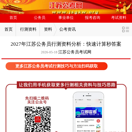
首页
公务员
事业单位
报考咨询
考试资料
首页
行测资料
资料
公考资讯
2027年江苏公务员行测资料分析：快速计算秒答案
江苏公务员考试网
2026-05-18
更多江苏公务员考试行测技巧与方法扫码获取