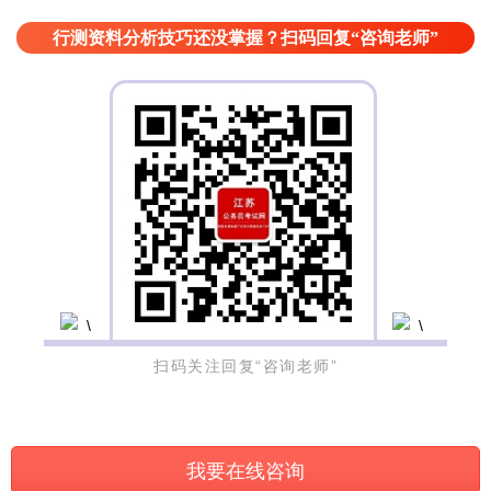
行测资料分析技巧还没掌握？扫码回复“咨询老师”
扫码关注回复“咨询老师”
我要在线咨询