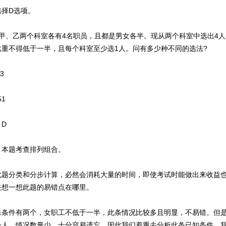
择D选项。
、乙两个科室各有4名职员，且都是男女各半。现从两个科室中选出4人
比重不得低于一半，且每个科室至少选1人。问有多少种不同的选法?
3
51
D
题考查排列组合。
分类和分步计算，必然会消耗大量的时间，即使考试时能做出来收益也
去想一想此题的易错点在哪里。
件有两个，女职工不低于一半，此条情况比较多且明显，不易错。但是
一人，情况数量少，十分容易遗忘。因此我们着重去分析此条已知条件，