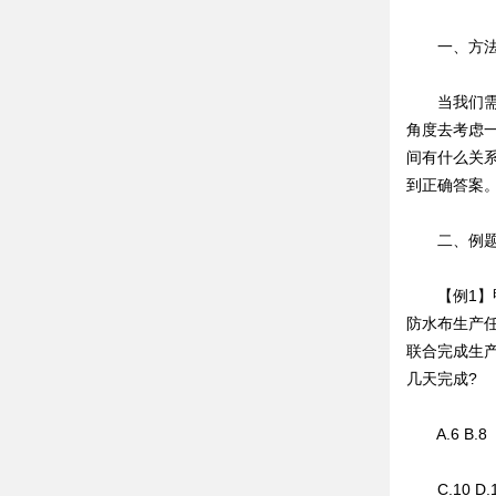
一、方法
当我们需要
角度去考虑
间有什么关
到正确答案
二、例题
【例1】甲
防水布生产任
联合完成生
几天完成?
A.6 B.8
C.10 D.