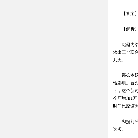
【答案】
【解析】本
此题为给定
求出三个联
几天。
那么本题过
错选项。首
下，这个新
个厂增加1
时间比应该为
和提前的时
选项。