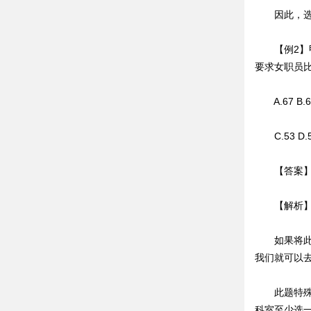
因此，选
【例2】甲
要求女职员
A.67 B.6
C.53 D.
【答案】
【解析】本
如果将此题
我们就可以
此题特殊条
科室至少选