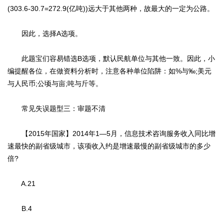
(303.6-30.7=272.9(亿吨))远大于其他两种，故最大的一定为公路。
因此，选择A选项。
此题宝们容易错选B选项，默认民航单位与其他一致。因此，小
编提醒各位，在做资料分析时，注意各种单位陷阱：如%与‰;美元
与人民币;公顷与亩;吨与斤等。
常见失误题型三：审题不清
【2015年国家】2014年1—5月，信息技术咨询服务收入同比增
速最快的副省级城市，该项收入约是增速最慢的副省级城市的多少
倍?
A.21
B.4